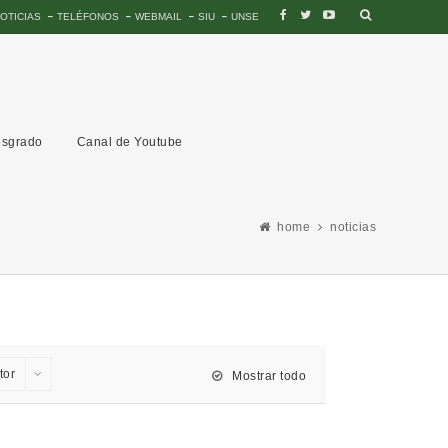
OTICIAS
TELÉFONOS
WEBMAIL
SIU
UNSE
sgrado
Canal de Youtube
home
noticias
tor
Mostrar todo