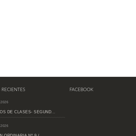
S RECIENTES
FACEBOOK
 2026
OS DE CLASES- SEGUND...
 2026
 ORDINARIA Nº 9 /...