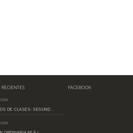
S RECIENTES
FACEBOOK
 2026
OS DE CLASES- SEGUND...
 2026
 ORDINARIA Nº 9 /...