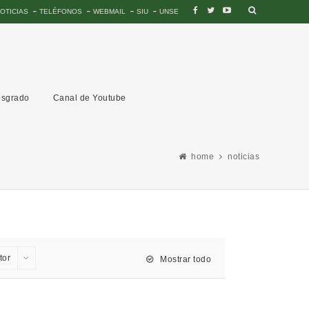
OTICIAS
TELÉFONOS
WEBMAIL
SIU
UNSE
sgrado
Canal de Youtube
home
noticias
tor
Mostrar todo