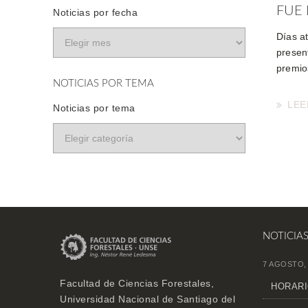
FUE 
Noticias por fecha
Días a
presen
premio
NOTICIAS POR TEMA
LEE
Noticias por tema
NOTICIA
7 AGOSTO,
Facultad de Ciencias Forestales,
HORARI
Universidad Nacional de Santiago del