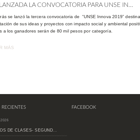
LANZADA LA CONVOCATORIA PARA UNSE IN...
trás se lanzó la tercera convocatoria de “UNSE Innova 2019” destina
tación de sus ideas y proyectos con impacto social y ambiental positi
s a los ganadores serán de 80 mil pesos por categoría.
R MÁS
S RECIENTES
FACEBOOK
 2026
OS DE CLASES- SEGUND...