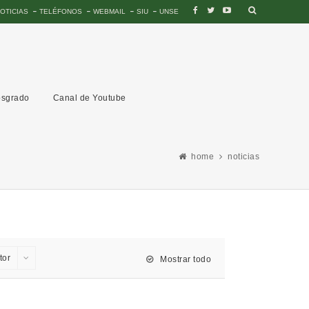
OTICIAS
TELÉFONOS
WEBMAIL
SIU
UNSE
sgrado
Canal de Youtube
home
noticias
tor
Mostrar todo