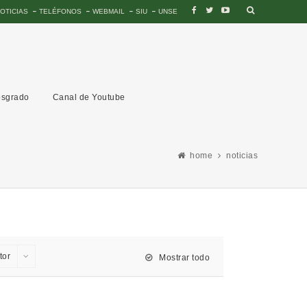
OTICIAS
TELÉFONOS
WEBMAIL
SIU
UNSE
sgrado
Canal de Youtube
home
noticias
tor
Mostrar todo