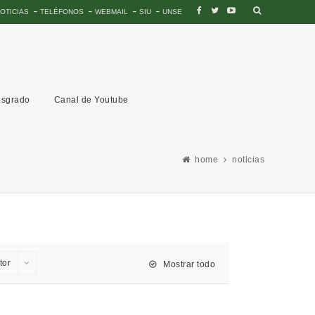
OTICIAS
TELÉFONOS
WEBMAIL
SIU
UNSE
sgrado
Canal de Youtube
home
noticias
tor
Mostrar todo