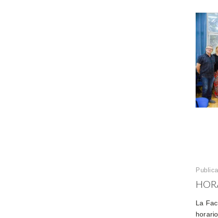
Publica
HORA
La Fac
horari