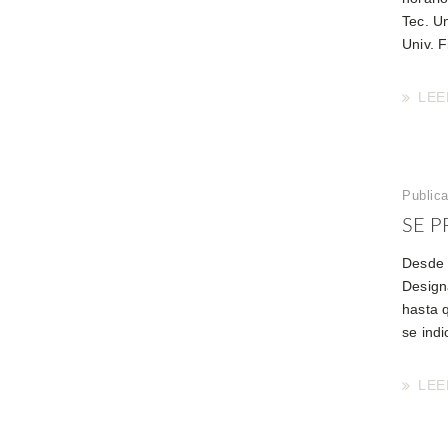
Tec. Un
Univ. F
LEE
Public
SE P
Desde 
Design
hasta 
se indi
LEE