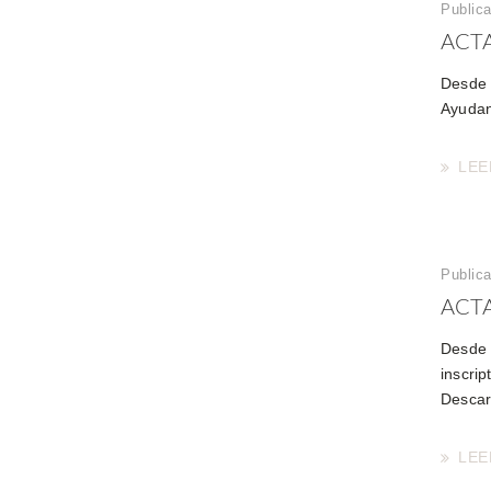
Publica
ACTA
Desde 
Ayudan
LEE
Publica
ACTA
Desde 
inscrip
Desca
LEE