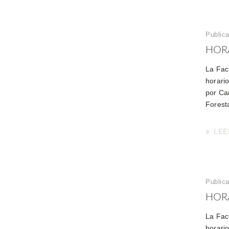
Public
HORA
La Fac
horari
por Car
Foresta
LEE
Public
HORA
La Fac
horari