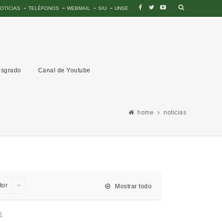
OTICIAS
TELÉFONOS
WEBMAIL
SIU
UNSE
sgrado
Canal de Youtube
home
noticias
tor
Mostrar todo
1