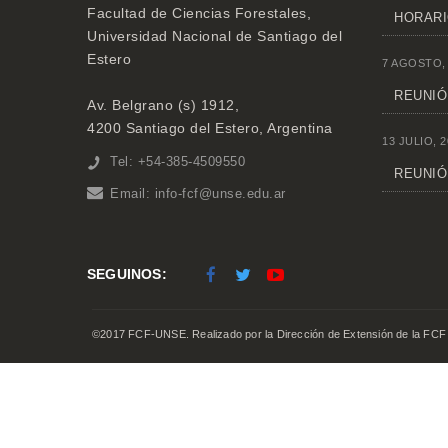
Facultad de Ciencias Forestales,
HORARI
Universidad Nacional de Santiago del
Estero
7 AGOSTO,
REUNIÓN
Av. Belgrano (s) 1912,
4200 Santiago del Estero, Argentina
13 JULIO, 2
Tel: +54-385-4509550
REUNIÓ
Email:
info-fcf@unse.edu.ar
SEGUINOS:
©2017 FCF-UNSE. Realizado por la Dirección de Extensión de la FCF