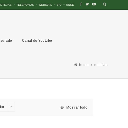
OTICIAS
TELÉFONOS
WEBMAIL
SIU
UNSE
sgrado
Canal de Youtube
home
noticias
tor
Mostrar todo