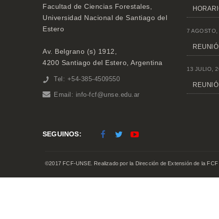
Facultad de Ciencias Forestales,
HORARI
Universidad Nacional de Santiago del
Estero
7 AGOSTO,
REUNIÓN
Av. Belgrano (s) 1912,
4200 Santiago del Estero, Argentina
13 JULIO, 2
Tel: +54-385-4509550
REUNIÓ
Email:
info-fcf@unse.edu.ar
SEGUINOS:
©2017 FCF-UNSE. Realizado por la Dirección de Extensión de la FCF