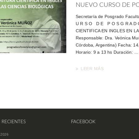
NUEVO CURSO DE POS
Secretaría de Posgrado Facul
U R S O D E P O S G R A 
CIENTIFICA EN INGLES EN L
Responsable: Dra. Veónica Muñ
Córdoba, Argentina) Fecha: 14, 
Horario: 9 a 13 hs Duración: ..
LEER MÁS
S RECIENTES
FACEBOOK
 2026