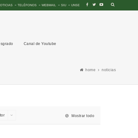
OTICIAS
TELÉFONOS
WEBMAIL
SIU
UNSE
sgrado
Canal de Youtube
home
noticias
tor
Mostrar todo