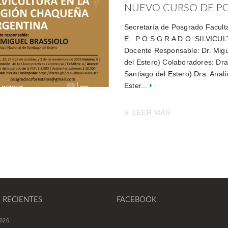
NUEVO CURSO DE POS
Secretaría de Posgrado Facul
E P O S G R A D O SILVIC
Docente Responsable: Dr. Migu
del Estero) Colaboradores: Dra
Santiago del Estero) Dra. Anal
Ester...
LEER MÁS
S RECIENTES
FACEBOOK
026