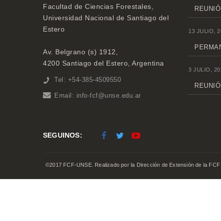
Facultad de Ciencias Forestales,
REUNIÓ
Universidad Nacional de Santiago del
Estero
13 JULIO, 2
PERMAN
Av. Belgrano (s) 1912,
4200 Santiago del Estero, Argentina
3 JULIO, 20
Tel: +54-385-4509550
REUNIÓN
Email:
info-fcf@unse.edu.ar
SEGUINOS:
©2017 FCF-UNSE. Realizado por la Dirección de Extensión de la FCF