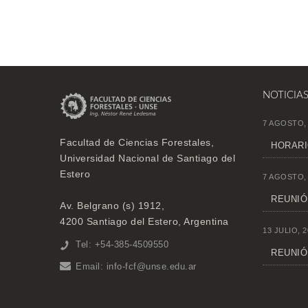
NOTICIA
7 AGOSTO,
Facultad de Ciencias Forestales,
HORARI
Universidad Nacional de Santiago del
Estero
7 AGOSTO,
REUNIÓN
Av. Belgrano (s) 1912,
4200 Santiago del Estero, Argentina
13 JULIO, 2
Tel: +54-385-4509550
REUNIÓ
Email:
info-fcf@unse.edu.ar