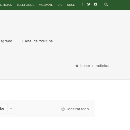
OTICIAS
TELÉFONOS
WEBMAIL
SIU
UNSE
sgrado
Canal de Youtube
home
noticias
tor
Mostrar todo