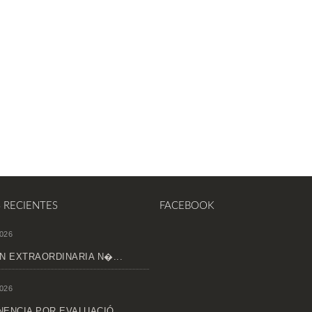
S RECIENTES
FACEBOOK
026
N EXTRAORDINARIA N�...
026
ENCIA POR EVALUACIÓ...