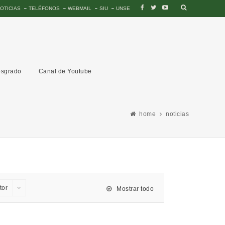
OTICIAS
TELÉFONOS
WEBMAIL
SIU
UNSE
sgrado
Canal de Youtube
home
noticias
tor
Mostrar todo