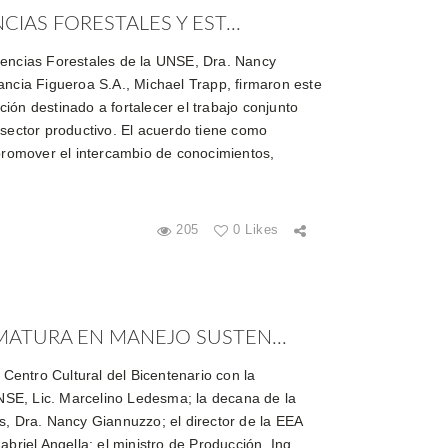
CIAS FORESTALES Y EST...
iencias Forestales de la UNSE, Dra. Nancy
ancia Figueroa S.A., Michael Trapp, firmaron este
ión destinado a fortalecer el trabajo conjunto
 sector productivo. El acuerdo tiene como
 promover el intercambio de conocimientos,
205
0 Likes
MATURA EN MANEJO SUSTEN...
l Centro Cultural del Bicentenario con la
 UNSE, Lic. Marcelino Ledesma; la decana de la
s, Dra. Nancy Giannuzzo; el director de la EEA
abriel Angella; el ministro de Producción, Ing.