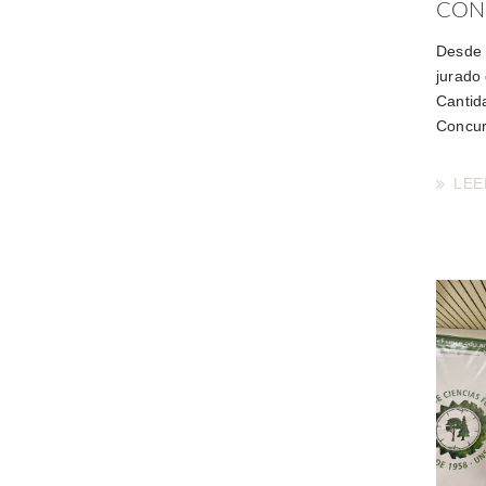
CON
Desde 
jurado
Cantid
Concur
LEE