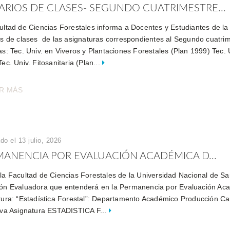
RIOS DE CLASES- SEGUNDO CUATRIMESTRE...
ultad de Ciencias Forestales informa a Docentes y Estudiantes de la
os de clases de las asignaturas correspondientes al Segundo cuatri
s: Tec. Univ. en Viveros y Plantaciones Forestales (Plan 1999) Tec. 
ec. Univ. Fitosanitaria (Plan...
R MÁS
do el 13 julio, 2026
ANENCIA POR EVALUACIÓN ACADÉMICA D...
la Facultad de Ciencias Forestales de la Universidad Nacional de Sant
ón Evaluadora que entenderá en la Permanencia por Evaluación Acad
tura: “Estadística Forestal”: Departamento Académico Producción Ca
iva Asignatura ESTADISTICA F...