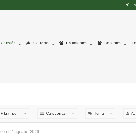
N
xtensión
Carreras
Estudiantes
Docentes
Po
Filtrar por
Categorias
Tema
Au
do el 7 agosto, 2026