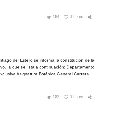
184
0 Likes
iago del Estero se informa la constitución de la
o, la que se lista a continuación: Departamento
xclusiva Asignatura Botánica General Carrera
182
0 Likes