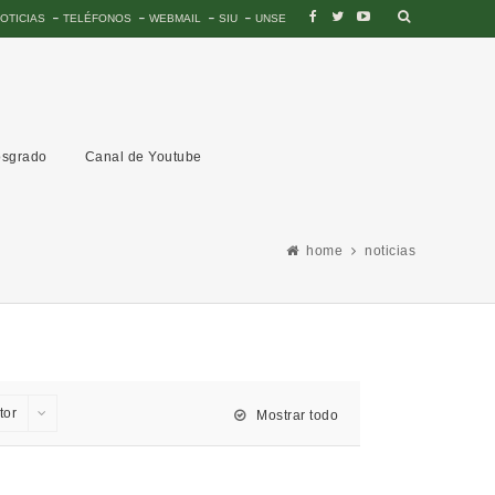
OTICIAS
TELÉFONOS
WEBMAIL
SIU
UNSE
sgrado
Canal de Youtube
home
noticias
tor
Mostrar todo