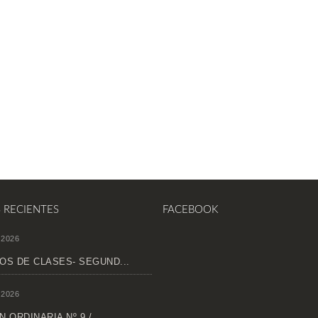
S RECIENTES
FACEBOOK
 2026
OS DE CLASES- SEGUND...
 2026
 ORDINARIA Nº 9 /...