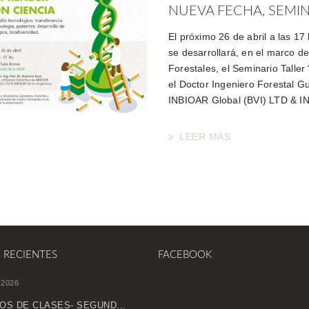
NUEVA FECHA, SEMINA
El próximo 26 de abril a las 1
se desarrollará, en el marco de
Forestales, el Seminario Taller
el Doctor Ingeniero Forestal Gu
INBIOAR Global (BVI) LTD & IN
LEER MÁS
S RECIENTES
FACEBOOK
 2026
OS DE CLASES- SEGUND...