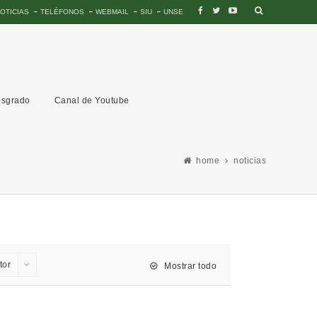
OTICIAS
TELÉFONOS
WEBMAIL
SIU
UNSE
sgrado
Canal de Youtube
home
noticias
tor
Mostrar todo