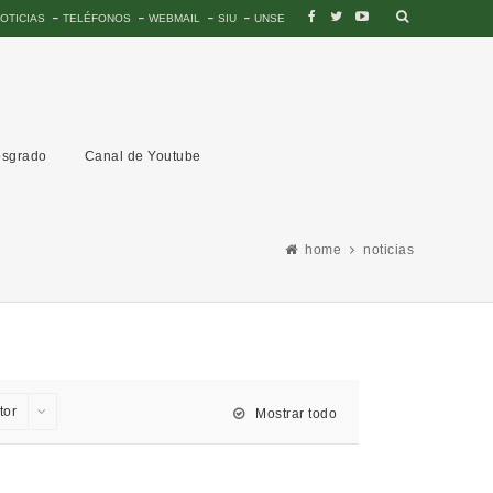
OTICIAS
TELÉFONOS
WEBMAIL
SIU
UNSE
sgrado
Canal de Youtube
home
noticias
tor
Mostrar todo