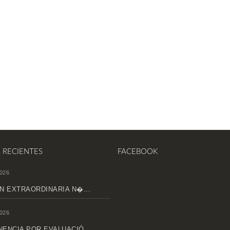
S RECIENTES
FACEBOOK
026
N EXTRAORDINARIA N�...
026
ENCIA POR EVALUACIÓ...