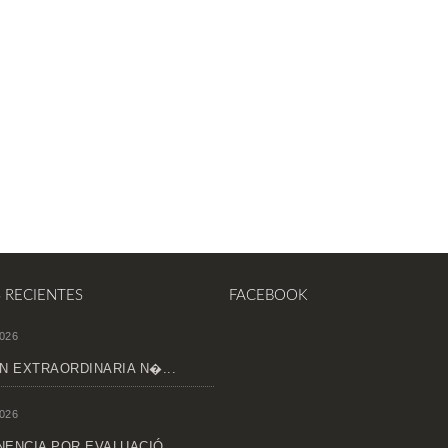
S RECIENTES
FACEBOOK
026
N EXTRAORDINARIA N�...
026
ENCIA POR EVALUACIÓ...