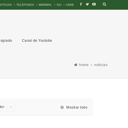
OTICIAS
TELÉFONOS
WEBMAIL
SIU
UNSE
sgrado
Canal de Youtube
home
noticias
tor
Mostrar todo