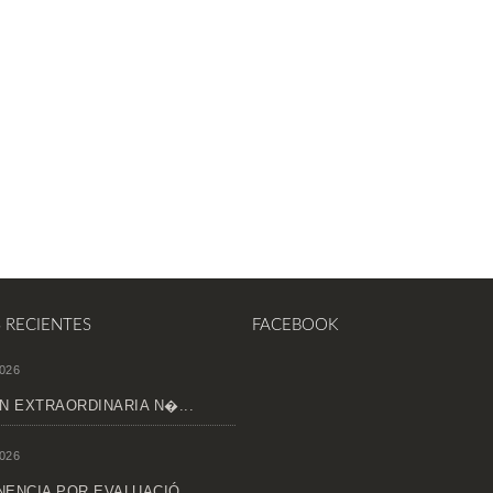
S RECIENTES
FACEBOOK
026
N EXTRAORDINARIA N�...
026
ENCIA POR EVALUACIÓ...