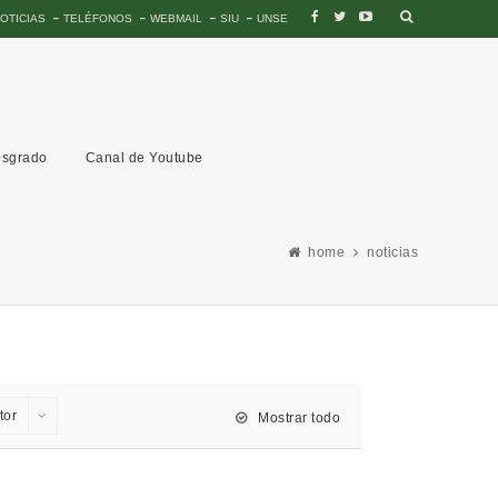
OTICIAS
TELÉFONOS
WEBMAIL
SIU
UNSE
sgrado
Canal de Youtube
home
noticias
tor
Mostrar todo