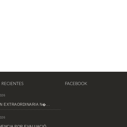
S RECIENTES
FACEBOOK
026
N EXTRAORDINARIA N�...
026
ENCIA POR EVALUACIÓ...