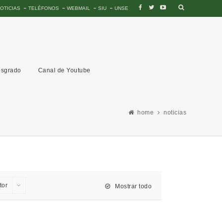
OTICIAS
TELÉFONOS
WEBMAIL
SIU
UNSE
sgrado
Canal de Youtube
home
noticias
tor
Mostrar todo