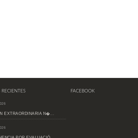
S RECIENTES
FACEBOOK
026
N EXTRAORDINARIA N�...
026
ENCIA POR EVALUACIÓ...