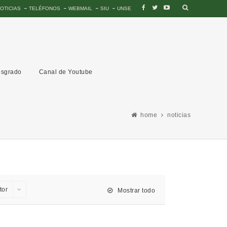
OTICIAS
TELÉFONOS
WEBMAIL
SIU
UNSE
sgrado
Canal de Youtube
home
noticias
tor
Mostrar todo