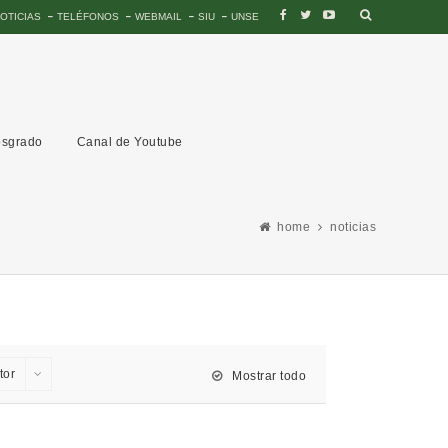
OTICIAS
TELÉFONOS
WEBMAIL
SIU
UNSE
sgrado
Canal de Youtube
home
noticias
tor
Mostrar todo