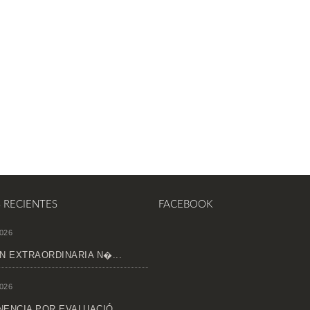
S RECIENTES
FACEBOOK
026
N EXTRAORDINARIA N�...
026
ENCIA POR EVALUACIÓ...