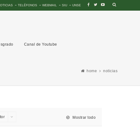
OTICIAS
TELÉFONOS
WEBMAIL
SIU
UNSE
sgrado
Canal de Youtube
home
noticias
tor
Mostrar todo