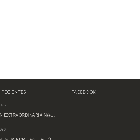
S RECIENTES
FACEBOOK
026
N EXTRAORDINARIA N�...
026
ENCIA POR EVALUACIÓ...