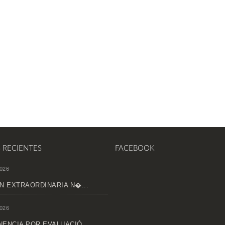
S RECIENTES
FACEBOOK
026
N EXTRAORDINARIA N�...
026
ENCIA POR EVALUACIÓ...