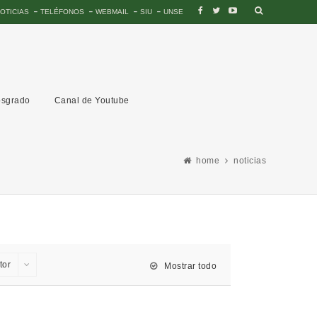
OTICIAS
TELÉFONOS
WEBMAIL
SIU
UNSE
sgrado
Canal de Youtube
home
noticias
tor
Mostrar todo