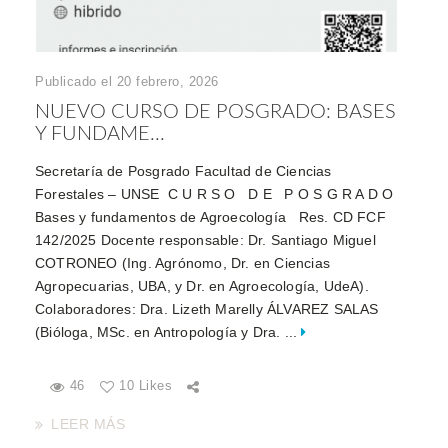
Publicado el 20 febrero, 2026
NUEVO CURSO DE POSGRADO: BASES
Y FUNDAME...
Secretaría de Posgrado Facultad de Ciencias
Forestales – UNSE C U R S O D E P O S G R A D O
Bases y fundamentos de Agroecología Res. CD FCF
142/2025 Docente responsable: Dr. Santiago Miguel
COTRONEO (Ing. Agrónomo, Dr. en Ciencias
Agropecuarias, UBA, y Dr. en Agroecología, UdeA).
Colaboradores: Dra. Lizeth Marelly ÁLVAREZ SALAS
(Bióloga, MSc. en Antropología y Dra. ...
46
10 Likes
LEER MÁS